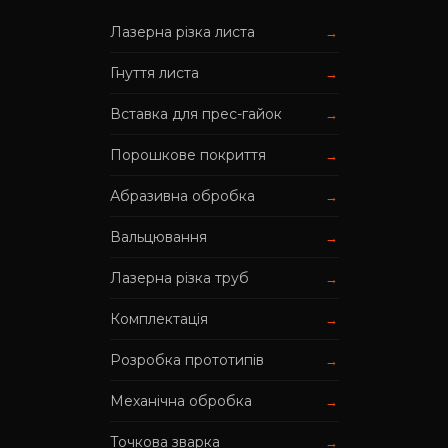
Лазерна різка листа
→
Гнуття листа
→
Вставка для прес-гайок
→
Порошкове покриття
→
Абразивна обробка
→
Вальцювання
→
Лазерна різка труб
→
Комплектація
→
Розробка прототипів
→
Механічна обробка
→
Точкова зварка
→