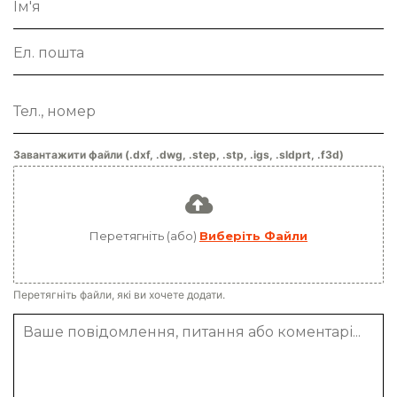
Завантажити файли (.dxf, .dwg, .step, .stp, .igs, .sldprt, .f3d)
Перетягніть (або)
Виберіть Файли
Перетягніть файли, які ви хочете додати.