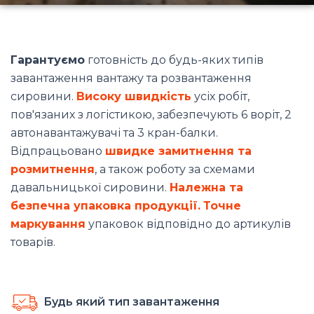
Гарантуємо
готовність до будь-яких типів
завантаження вантажу та розвантаження
сировини.
Високу швидкість
усіх робіт,
пов'язаних з логістикою, забезпечують 6 воріт, 2
автонавантажувачі та 3 кран-балки.
Відпрацьовано
швидке замитнення та
розмитнення
, а також роботу за схемами
давальницької сировини.
Належна та
безпечна упаковка продукції.
Точне
маркування
упаковок відповідно до артикулів
товарів.
Будь який тип завантаження