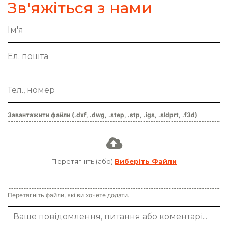
Зв'яжіться з нами
Завантажити файли (.dxf, .dwg, .step, .stp, .igs, .sldprt, .f3d)
Перетягніть (або)
Виберіть Файли
Перетягніть файли, які ви хочете додати.