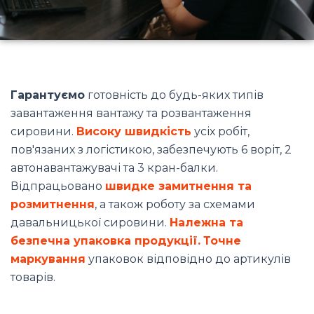
Гарантуємо
готовність до будь-яких типів
завантаження вантажу та розвантаження
сировини.
Високу швидкість
усіх робіт,
пов'язаних з логістикою, забезпечують 6 воріт, 2
автонавантажувачі та 3 кран-балки.
Відпрацьовано
швидке замитнення та
розмитнення
, а також роботу за схемами
давальницької сировини.
Належна та
безпечна упаковка продукції.
Точне
маркування
упаковок відповідно до артикулів
товарів.