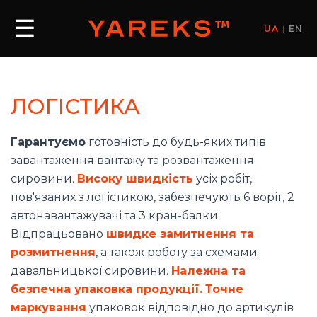
☰
UA
|
EN
ЛОГІСТИКА
Гарантуємо
готовність до будь-яких типів
завантаження вантажу та розвантаження
сировини.
Високу швидкість
усіх робіт,
пов'язаних з логістикою, забезпечують 6 воріт, 2
автонавантажувачі та 3 кран-балки.
Відпрацьовано
швидке замитнення та
розмитнення
, а також роботу за схемами
давальницької сировини.
Належна та
безпечна упаковка продукції.
Точне
маркування
упаковок відповідно до артикулів